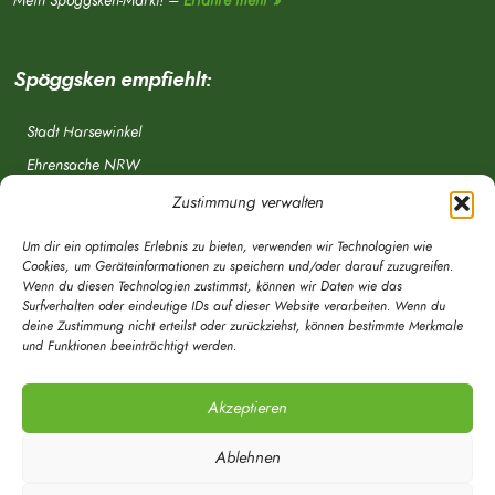
Mein Spöggsken-Markt! –
Erfahre mehr »
Spöggsken empfiehlt:
Stadt Harsewinkel
Ehrensache NRW
Freiwillige Feuerwehr
Zustimmung verwalten
Aponet.de
Um dir ein optimales Erlebnis zu bieten, verwenden wir Technologien wie
OWL Verkehr
Cookies, um Geräteinformationen zu speichern und/oder darauf zuzugreifen.
Wenn du diesen Technologien zustimmst, können wir Daten wie das
Greffen.de
Surfverhalten oder eindeutige IDs auf dieser Website verarbeiten. Wenn du
deine Zustimmung nicht erteilst oder zurückziehst, können bestimmte Merkmale
Verkehrsverein Harsewinkel e. V.
und Funktionen beeinträchtigt werden.
DRK Ortsverein Harsewinkel e. V.
Akzeptieren
Ablehnen