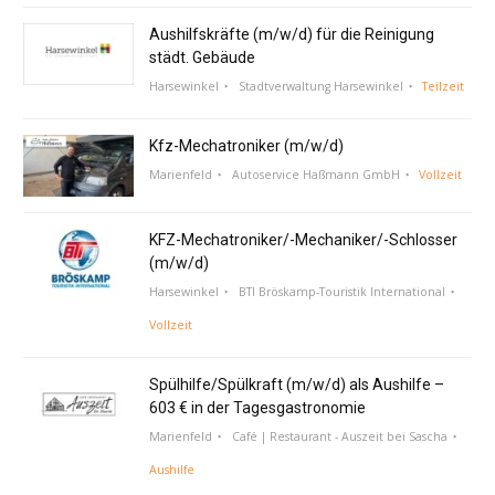
Aushilfskräfte (m/w/d) für die Reinigung
städt. Gebäude
Harsewinkel
Stadtverwaltung Harsewinkel
Teilzeit
Kfz-Mechatroniker (m/w/d)
Marienfeld
Autoservice Haßmann GmbH
Vollzeit
KFZ-Mechatroniker/-Mechaniker/-Schlosser
(m/w/d)
Harsewinkel
BTI Bröskamp-Touristik International
Vollzeit
Spülhilfe/Spülkraft (m/w/d) als Aushilfe –
603 € in der Tagesgastronomie
Marienfeld
Café | Restaurant - Auszeit bei Sascha
Aushilfe