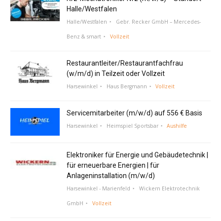
Halle/Westfalen
Halle/Westfalen
Gebr. Recker GmbH – Mercedes-
Benz & smart
Vollzeit
Restaurantleiter/Restaurantfachfrau
(w/m/d) in Teilzeit oder Vollzeit
Harsewinkel
Haus Bergmann
Vollzeit
Servicemitarbeiter (m/w/d) auf 556 € Basis
Harsewinkel
Heimspiel Sportsbar
Aushilfe
Elektroniker für Energie und Gebäudetechnik |
für erneuerbare Energien | für
Anlageninstallation (m/w/d)
Harsewinkel - Marienfeld
Wickern Elektrotechnik
GmbH
Vollzeit