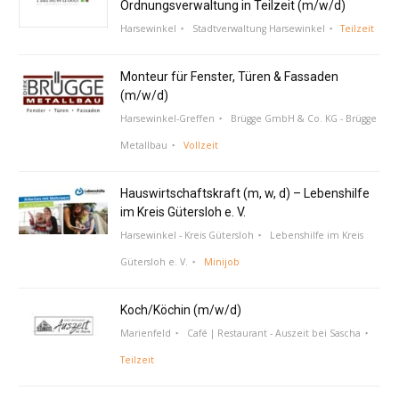
Ordnungsverwaltung in Teilzeit (m/w/d)
Harsewinkel
Stadtverwaltung Harsewinkel
Teilzeit
Monteur für Fenster, Türen & Fassaden
(m/w/d)
Harsewinkel-Greffen
Brügge GmbH & Co. KG - Brügge
Metallbau
Vollzeit
Hauswirtschaftskraft (m, w, d) – Lebenshilfe
im Kreis Gütersloh e. V.
Harsewinkel - Kreis Gütersloh
Lebenshilfe im Kreis
Gütersloh e. V.
Minijob
Koch/Köchin (m/w/d)
Marienfeld
Café | Restaurant - Auszeit bei Sascha
Teilzeit