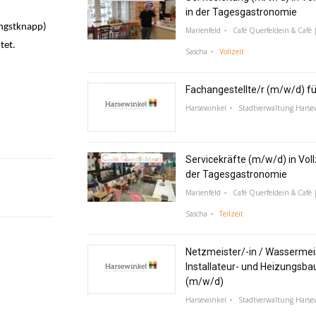
in der Tagesgastronomie
ingstknapp)
Marienfeld
Café Querfeldein & Café |
tet.
Sascha
Vollzeit
Fachangestellte/r (m/w/d) f
Harsewinkel
Stadtverwaltung Harse
Servicekräfte (m/w/d) in Vollz
der Tagesgastronomie
Marienfeld
Café Querfeldein & Café |
Sascha
Teilzeit
Netzmeister/-in / Wassermeis
Installateur- und Heizungsba
(m/w/d)
Harsewinkel
Stadtverwaltung Harse