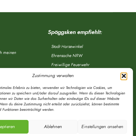
Spöggsken empfiehlt:
Stadt Harsewinkel
ch meinen
Ehrensache NRW
Freiwillige Feuerwehr
Aponet.de
Zustimmung verwalten
OWL Verkehr
ptimales Erlebnis zu bieten, verwenden wir Technologien wie Cookies, um
Greffen.de
ationen zu speichern und/oder darauf zuzugreifen. Wenn du diesen Technologien
önnen wir Daten wie das Surfverhalten oder eindeutige IDs auf dieser Website
Verkehrsverein Harsewinkel e. V.
Wenn du deine Zustimmung nicht erteilst oder zurückziehst, können bestimmte
 Funktionen beeinträchtigt werden.
DRK Ortsverein Harsewinkel e. V.
eptieren
Ablehnen
Einstellungen ansehen