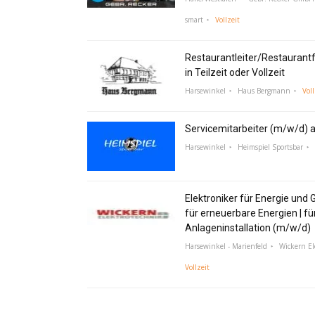
smart
Vollzeit
Restaurantleiter/Restaurant
in Teilzeit oder Vollzeit
Harsewinkel
Haus Bergmann
Voll
Servicemitarbeiter (m/w/d) a
Harsewinkel
Heimspiel Sportsbar
Elektroniker für Energie und 
für erneuerbare Energien | fü
Anlageninstallation (m/w/d)
Harsewinkel - Marienfeld
Wickern E
Vollzeit