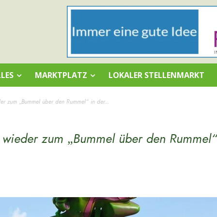
LES
MARKTPLATZ
LOKALER STELLENMARKT
der zum „Bummel über den Rummel“ in der...
dt wieder zum „Bummel über den Rummel“