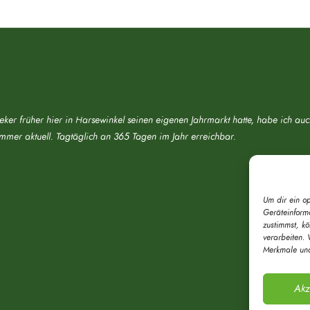
eker früher hier in Harsewinkel seinen eigenen Jahrmarkt hatte, habe ich au
immer aktuell. Tagtäglich an 365 Tagen im Jahr erreichbar.
Um dir ein o
Geräteinform
zustimmst, k
verarbeiten. 
Merkmale und
Akz