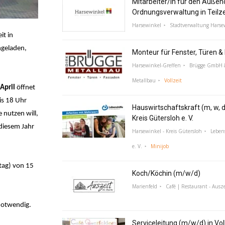
Mitarbeiter/in für den Außen
Ordnungsverwaltung in Teilz
Harsewinkel
Stadtverwaltung Harse
it in
ngeladen,
Monteur für Fenster, Türen 
Harsewinkel-Greffen
Brügge GmbH &
Metallbau
Vollzeit
 April
öffnet
is 18 Uhr
Hauswirtschaftskraft (m, w, d
 nutzen will,
Kreis Gütersloh e. V.
 diesem Jahr
Harsewinkel - Kreis Gütersloh
Lebens
e. V.
Minijob
tag) von 15
Koch/Köchin (m/w/d)
Marienfeld
Café | Restaurant - Ausze
notwendig.
Serviceleitung (m/w/d) in Voll