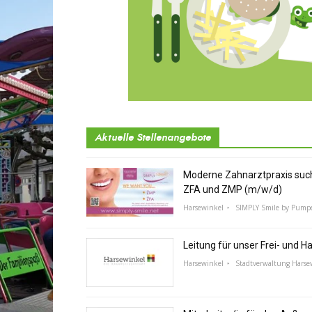
Aktuelle Stellenangebote
Moderne Zahnarztpraxis suc
ZFA und ZMP (m/w/d)
Harsewinkel
SIMPLY Smile by Pump
Leitung für unser Frei- und 
Harsewinkel
Stadtverwaltung Harse