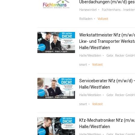
Überdachungen (m/w/d) ges
Harsewinkel
Füchtenhans - Insekte
Rollladen
Vollzeit
Werkstattmeister Nfz (m/w/
Lkw- und Transporter Werksta
Halle/Westfalen
Halle/Westfalen
Gebr. Recker GmbH 
smart
Vollzeit
Serviceberater Nfz (m/w/d) 
Halle/Westfalen
Halle/Westfalen
Gebr. Recker GmbH 
smart
Vollzeit
Kfz-Mechatroniker Nfz (m/w/
Halle/Westfalen
Halle/Westfalen
Gebr. Recker GmbH 