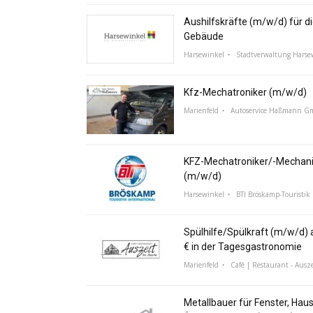
Aushilfskräfte (m/w/d) für di
Gebäude
Harsewinkel
Stadtverwaltung Harse
Kfz-Mechatroniker (m/w/d)
Marienfeld
Autoservice Haßmann 
KFZ-Mechatroniker/-Mechani
(m/w/d)
Harsewinkel
BTI Bröskamp-Touristik 
Spülhilfe/Spülkraft (m/w/d) a
€ in der Tagesgastronomie
Marienfeld
Café | Restaurant - Ausze
Metallbauer für Fenster, Hau