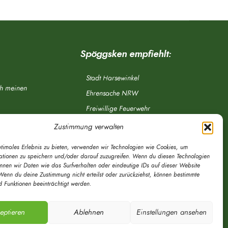
Spöggsken empfiehlt:
Stadt Harsewinkel
ch meinen
Ehrensache NRW
Freiwillige Feuerwehr
Aponet.de
Zustimmung verwalten
OWL Verkehr
ptimales Erlebnis zu bieten, verwenden wir Technologien wie Cookies, um
Greffen.de
ationen zu speichern und/oder darauf zuzugreifen. Wenn du diesen Technologien
önnen wir Daten wie das Surfverhalten oder eindeutige IDs auf dieser Website
Verkehrsverein Harsewinkel e. V.
Wenn du deine Zustimmung nicht erteilst oder zurückziehst, können bestimmte
 Funktionen beeinträchtigt werden.
DRK Ortsverein Harsewinkel e. V.
eptieren
Ablehnen
Einstellungen ansehen