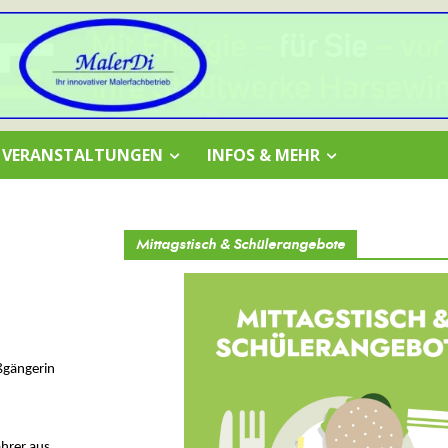
VERANSTALTUNGEN
INFOS & MEHR
Mittagstisch & Schülerangebote
ßgängerin
ahrer aus