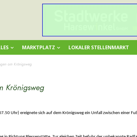
LES
MARKTPLATZ
LOKALER STELLENMARKT
zeugen am Krönigsweg
am Krönigsweg
7.50 Uhr) ereignete sich auf dem Krönigsweg ein Unfall zwischen einer Fu
g in Richtung Blessenstätte. Zur gleichen Zeit befuhr der unbekannte Radf