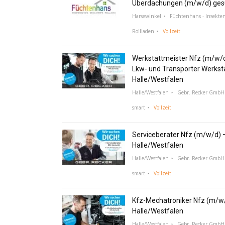
Überdachungen (m/w/d) ges
Harsewinkel
Füchtenhans - Insekte
Rollladen
Vollzeit
Werkstattmeister Nfz (m/w/
Lkw- und Transporter Werksta
Halle/Westfalen
Halle/Westfalen
Gebr. Recker GmbH 
smart
Vollzeit
Serviceberater Nfz (m/w/d) 
Halle/Westfalen
Halle/Westfalen
Gebr. Recker GmbH 
smart
Vollzeit
Kfz-Mechatroniker Nfz (m/w/
Halle/Westfalen
Halle/Westfalen
Gebr. Recker GmbH 