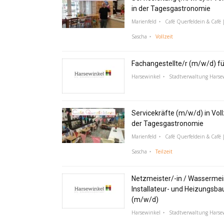
in der Tagesgastronomie
Marienfeld
Café Querfeldein & Café |
Sascha
Vollzeit
Fachangestellte/r (m/w/d) f
Harsewinkel
Stadtverwaltung Harse
Servicekräfte (m/w/d) in Vollz
der Tagesgastronomie
Marienfeld
Café Querfeldein & Café |
Sascha
Teilzeit
Netzmeister/-in / Wassermeis
Installateur- und Heizungsba
(m/w/d)
Harsewinkel
Stadtverwaltung Harse