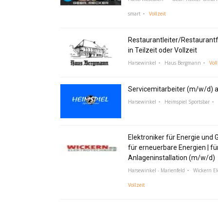
smart
Vollzeit
Restaurantleiter/Restaurant
in Teilzeit oder Vollzeit
Harsewinkel
Haus Bergmann
Voll
Servicemitarbeiter (m/w/d) a
Harsewinkel
Heimspiel Sportsbar
Elektroniker für Energie und 
für erneuerbare Energien | fü
Anlageninstallation (m/w/d)
Harsewinkel - Marienfeld
Wickern E
Vollzeit