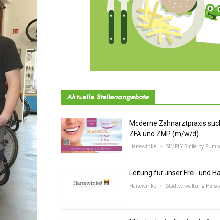
Aktuelle Stellenangebote
Moderne Zahnarztpraxis suc
ZFA und ZMP (m/w/d)
Harsewinkel
SIMPLY Smile by Pump
Leitung für unser Frei- und 
Harsewinkel
Stadtverwaltung Harse