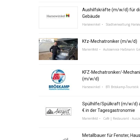
Aushilfskräfte (m/w/d) für di
Gebäude
Harsewinkel
Stadtverwaltung Harse
Kfz-Mechatroniker (m/w/d)
Marienfeld
Autoservice Haßmann 
KFZ-Mechatroniker/-Mechani
(m/w/d)
Harsewinkel
BTI Bröskamp-Touristik 
Spülhilfe/Spülkraft (m/w/d) a
€ in der Tagesgastronomie
Marienfeld
Café | Restaurant - Ausze
Metallbauer für Fenster, Hau