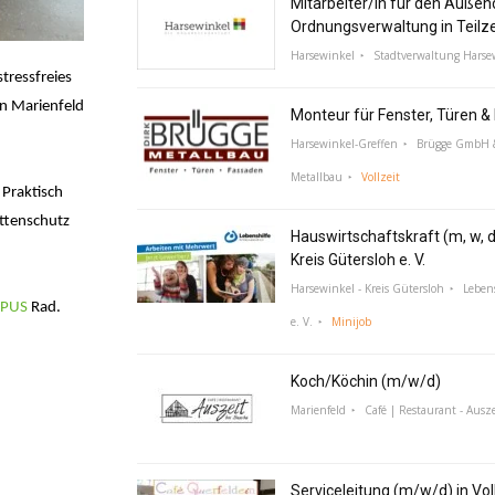
Mitarbeiter/in für den Außen
Ordnungsverwaltung in Teilz
Harsewinkel
Stadtverwaltung Harse
tressfreies
n Marienfeld
Monteur für Fenster, Türen 
Harsewinkel-Greffen
Brügge GmbH &
Metallbau
Vollzeit
 Praktisch
ettenschutz
Hauswirtschaftskraft (m, w, d
Kreis Gütersloh e. V.
Harsewinkel - Kreis Gütersloh
Lebens
PUS
Rad.
e. V.
Minijob
Koch/Köchin (m/w/d)
Marienfeld
Café | Restaurant - Ausze
Serviceleitung (m/w/d) in Voll