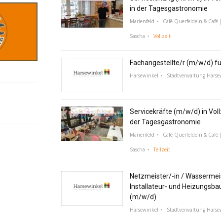
in der Tagesgastronomie
Marienfeld
Café Querfeldein & Café |
Sascha
Vollzeit
Fachangestellte/r (m/w/d) f
Harsewinkel
Stadtverwaltung Harse
Servicekräfte (m/w/d) in Vollz
der Tagesgastronomie
Marienfeld
Café Querfeldein & Café |
Sascha
Teilzeit
Netzmeister/-in / Wassermeis
Installateur- und Heizungsba
(m/w/d)
Harsewinkel
Stadtverwaltung Harse