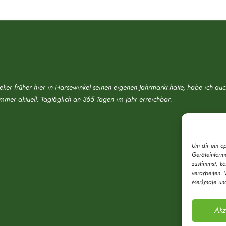
eker früher hier in Harsewinkel seinen eigenen Jahrmarkt hatte, habe ich au
immer aktuell. Tagtäglich an 365 Tagen im Jahr erreichbar.
Um dir ein o
Geräteinform
zustimmst, k
verarbeiten. 
Merkmale und
Akz