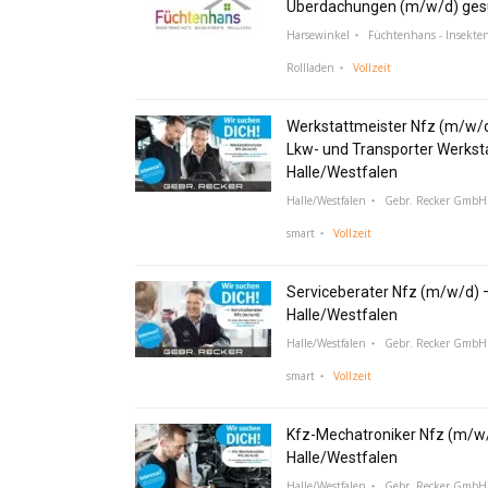
Überdachungen (m/w/d) ges
Harsewinkel
Füchtenhans - Insekte
Rollladen
Vollzeit
Werkstattmeister Nfz (m/w/
Lkw- und Transporter Werksta
Halle/Westfalen
Halle/Westfalen
Gebr. Recker GmbH 
smart
Vollzeit
Serviceberater Nfz (m/w/d) 
Halle/Westfalen
Halle/Westfalen
Gebr. Recker GmbH 
smart
Vollzeit
Kfz-Mechatroniker Nfz (m/w/
Halle/Westfalen
Halle/Westfalen
Gebr. Recker GmbH 