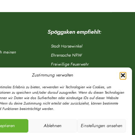
Spöggsken empfiehlt:
Stadt Harsewinkel
ch meinen
Ehrensache NRW
Freiwillige Feuerwehr
Aponet.de
Zustimmung verwalten
OWL Verkehr
ptimales Erlebnis zu bieten, verwenden wir Technologien wie Cookies, um
Greffen.de
ationen zu speichern und/oder darauf zuzugreifen. Wenn du diesen Technologien
önnen wir Daten wie das Surfverhalten oder eindeutige IDs auf dieser Website
Verkehrsverein Harsewinkel e. V.
Wenn du deine Zustimmung nicht erteilst oder zurückziehst, können bestimmte
 Funktionen beeinträchtigt werden.
DRK Ortsverein Harsewinkel e. V.
eptieren
Ablehnen
Einstellungen ansehen